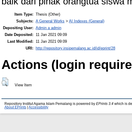
baik dari pihak orangtua siswa 
Item Type:
Thesis (Other)
Subjects:
A General Works
>
AI Indexes (General)
Depositing User:
Admin a admin
Date Deposited:
11 Jan 2021 09:09
Last Modified:
11 Jan 2021 09:09
URI:
http://repository.insipemalang.ac.id/id/eprint/28
Actions (login require
View Item
Repository Institut Agama Islam Pemalang is powered by
EPrints 3.4
which is d
About EPrints
|
Accessibility