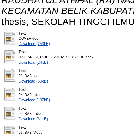
RAUDHATUL ATHFAL (RA) NA
KECAMATAN BELIK KABUPAT
thesis, SEKOLAH TINGGI ILM
Text
COVER.doc
Download (253kB)
Text
DAFTAR ISI, TABEL,GAMBAR DRG EDIT.docx
Download (24kB)
Text
03. BAB I.doc
Download (60kB)
Text
04. BAB II.doc
Download (107kB)
Text
05. BAB III.doc
Download (61kB)
Text
06. BAB IV.doc