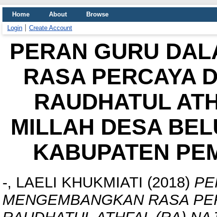
Home
About
Browse
Login
Create Account
PERAN GURU DA
RASA PERCAYA DI
RAUDHATUL ATH
MILLAH DESA BEL
KABUPATEN PEM
-, LAELI KHUKMIATI
(2018)
PE
MENGEMBANGKAN RASA PERC