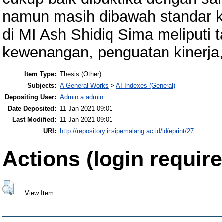
namun masih dibawah standar ke
di MI Ash Shidiq Sima meliputi t
kewenangan, penguatan kinerja
Item Type:
Thesis (Other)
Subjects:
A General Works
>
AI Indexes (General)
Depositing User:
Admin a admin
Date Deposited:
11 Jan 2021 09:01
Last Modified:
11 Jan 2021 09:01
URI:
http://repository.insipemalang.ac.id/id/eprint/27
Actions (login require
View Item